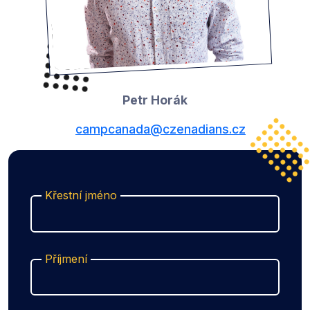
Petr Horák
campcanada@czenadians.cz
Křestní jméno
Příjmení