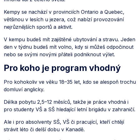
Kempy se nachází v provinciích Ontario a Quebec,
většinou v lesích u jezera, což nabízí provozování
nejrůznějších sportů a aktivit.
V kempu budeš mít zajištěné ubytování a stravu. Jeden
den v týdnu budeš mít volno, kdy si můžeš odpočinout
nebo se svými novými přáteli podniknout výlet.
Pro koho je program vhodný
Pro kohokoliv ve věku 18–35 let, kdo se alespoň trochu
domluví anglicky.
Délka pobytu 2,5–12 měsíců, takže je práce vhodná i
pro studenty VŠ a SŠ hledající letní brigádu v zahraničí.
Ale i pro absolventy SŠ, VŠ či pracující, kteří chtějí
strávit léto či delší dobu v Kanadě.