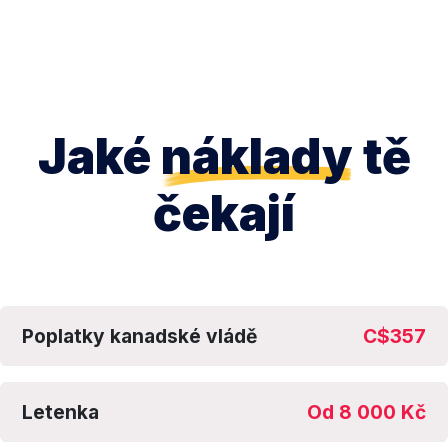
Jaké
náklady
tě
čekají
Poplatky kanadské vládě
C$357
Letenka
Od 8 000 Kč