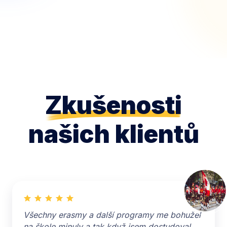
Zkušenosti
našich klientů
Všechny erasmy a další programy me bohužel
na škole minuly a tak když jsem dostudoval