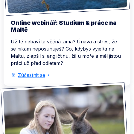
Online webinář: Studium & práce na
Maltě
Už tě nebaví ta věčná zima? Únava a stres, že
se nikam neposunuješ? Co, kdybys vyjel/a na
Maltu, zlepšil si angličtinu, žil u moře a měl jistou
práci už před odletem?
Zúčastnit se