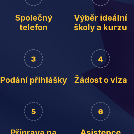
Společný
Výběr ideální
telefon
školy a kurzu
3
4
Podání přihlášky
Žádost o víza
5
6
Příprava na
Asistence