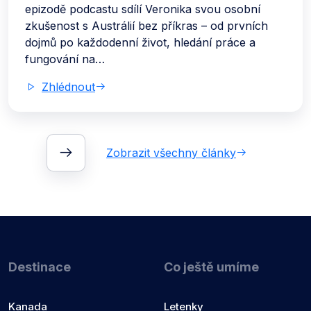
epizodě podcastu sdílí Veronika svou osobní
zkušenost s Austrálií bez příkras – od prvních
dojmů po každodenní život, hledání práce a
fungování na…
Zhlédnout
Zobrazit všechny články
Destinace
Co ještě umíme
Kanada
Letenky