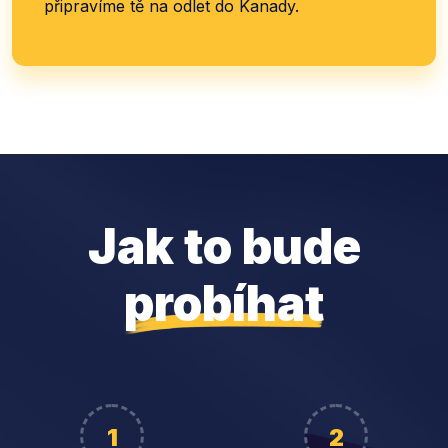
připravíme tě na odlet do Kanady.
Jak to bude
probíhat
1
2