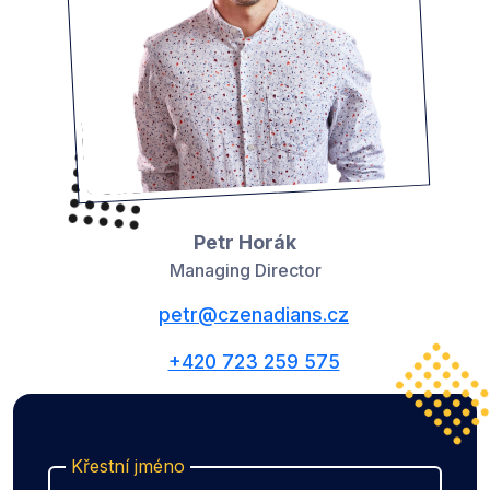
Petr Horák
Managing Director
petr@czenadians.cz
+420 723 259 575
Křestní jméno