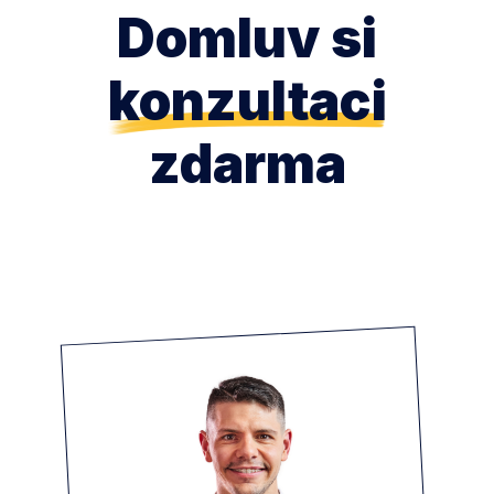
Domluv si
konzultaci
zdarma